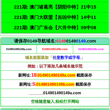
221期: 澳门诸葛亮【阴阳中特】21中15
221期: 澳门大联盟【吉凶中特】14中11
221期: 澳门广东会【六肖中特】09中08
请保存0149导航域名:
0149
0149
0149
.com
014901490149a.com
014901490149b.com
014901490149c.com
域名前面添加「
任意数字或字母.
」
例如：以下添加几条域名做示范
20
新网址:
.014901490149a.com
截图保存
U
新网址:
.014901490149b.com
截图保存
______.014901490149a.com
空格随意输入,轻松打开网站