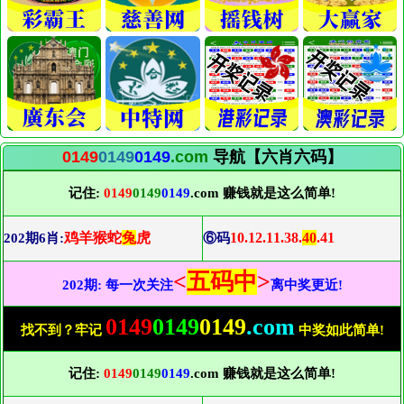
0149
0149
0149
.com
导航【六肖六码】
记住:
0149
0149
0149
.com 赚钱就是这么简单!
鸡羊猴蛇
兔
虎
10.12.11.38.
40
.41
202期6肖:
⑥码
<
五码中
>
202期: 每一次关注
离中奖更近!
0149
0149
0149
.com
找不到？牢记
中奖如此简单!
记住:
0149
0149
0149
.com 赚钱就是这么简单!