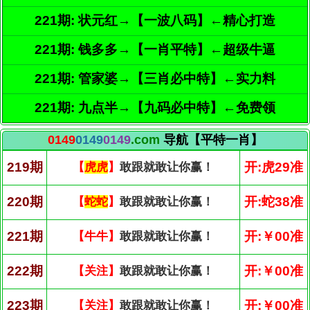
221期: 状元红→【一波八码】←精心打造
221期: 钱多多→【一肖平特】←超级牛逼
221期: 管家婆→【三肖必中特】←实力料
221期: 九点半→【九码必中特】←免费领
0149
0149
0149
.com
导航【平特一肖】
219期
开:虎29准
【
虎虎
】
敢跟就敢让你赢！
220期
开:蛇38准
【
蛇蛇
】
敢跟就敢让你赢！
221期
开:￥00准
【牛牛】
敢跟就敢让你赢！
222期
开:￥00准
【关注】
敢跟就敢让你赢！
223期
开:￥00准
【关注】
敢跟就敢让你赢！