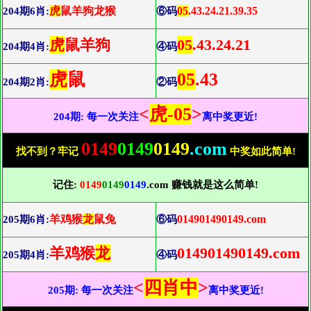
虎
鼠羊狗龙猴
05
.43.24.21.39.35
204期6肖:
⑥码
虎
鼠羊狗
05
.43.24.21
204期4肖:
④码
虎
鼠
05
.43
204期2肖:
②码
<
虎-05
>
204期: 每一次关注
离中奖更近!
0149
0149
0149
.com
找不到？牢记
中奖如此简单!
记住:
0149
0149
0149
.com 赚钱就是这么简单!
羊鸡猴
龙
鼠兔
014901490149.com
205期6肖:
⑥码
羊鸡猴
龙
014901490149.com
205期4肖:
④码
<
四肖中
>
205期: 每一次关注
离中奖更近!