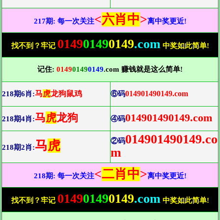
<
六肖中
>
217期: 每一次关注
离中奖更近!
0149
0149
0149
.com
找不到？牢记
中奖如此简单!
记住:
0149
0149
0149
.com 赚钱就是这么简单!
马
虎
龙狗鼠鸡
014901490149.com
218期6肖:
⑥码
马
虎
龙狗
014901490149.com
218期4肖:
④码
014901490149.co
②码
马
虎
218期2肖:
m
<
二肖中
>
218期: 每一次关注
离中奖更近!
0149
0149
0149
.com
找不到？牢记
中奖如此简单!