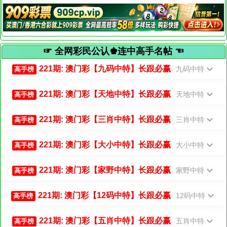
☞ 全网彩民公认♚连中高手名帖 ☜
221期: 澳门彩【九码中特】长跟必赢
九码中特
高手榜
221期: 澳门彩【天地中特】长跟必赢
天地中特
高手榜
221期: 澳门彩【三肖中特】长跟必赢
三肖中特
高手榜
221期: 澳门彩【大小中特】长跟必赢
大小中特
高手榜
221期: 澳门彩【家野中特】长跟必赢
家野中特
高手榜
221期: 澳门彩【12码中特】长跟必赢
12码中特
高手榜
221期: 澳门彩【五肖中特】长跟必赢
五肖中特
高手榜