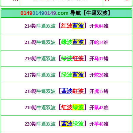
0149
0149
0149
.com
导航【牛逼双波】
【
红波
蓝波
】
214期
牛逼双波
开
兔04
准
【
绿波
蓝波
】
215期
牛逼双波
开
蛇14
准
【
绿波
红波
】
216期
牛逼双波
开
马37
错
【
绿波
蓝波
】
217期
牛逼双波
开
蛇26
准
【
蓝波
红波
】
218期
牛逼双波
开
虎17
错
【
红波
绿波
】
219期
牛逼双波
开
鼠43
准
【
蓝波
绿波
】
220期
牛逼双波
开
羊48
准