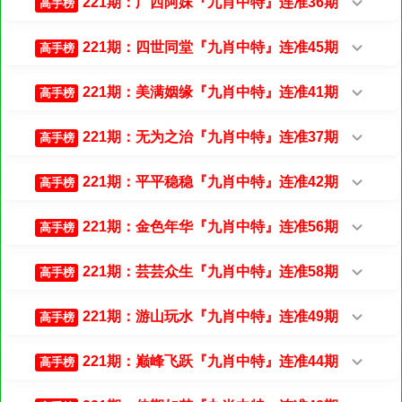
221期：广西阿妹『九肖中特』连准36期
高手榜
221期：四世同堂『九肖中特』连准45期
高手榜
221期：美满姻缘『九肖中特』连准41期
高手榜
221期：无为之治『九肖中特』连准37期
高手榜
221期：平平稳稳『九肖中特』连准42期
高手榜
221期：金色年华『九肖中特』连准56期
高手榜
221期：芸芸众生『九肖中特』连准58期
高手榜
221期：游山玩水『九肖中特』连准49期
高手榜
221期：巅峰飞跃『九肖中特』连准44期
高手榜